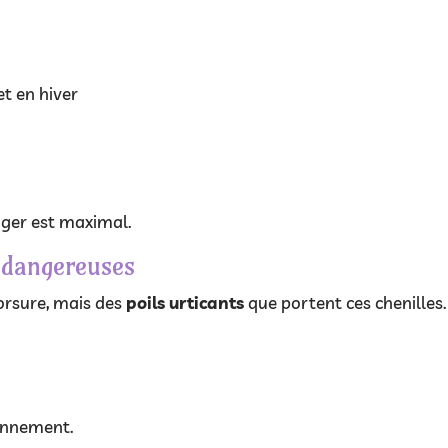
t en hiver
anger est maximal.
 dangereuses
morsure, mais des
poils urticants
que portent ces chenilles.
ronnement.