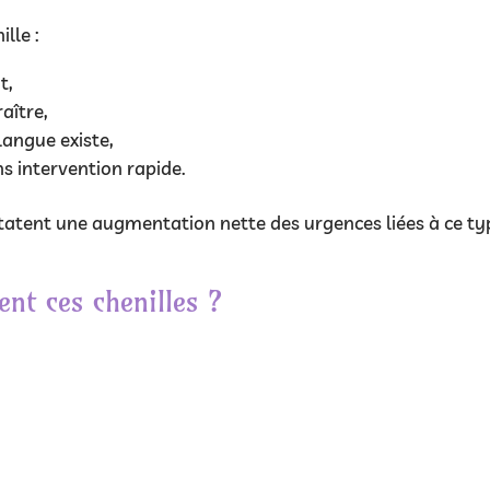
lle :
t,
aître,
langue existe,
ns intervention rapide.
tatent une augmentation nette des urgences liées à ce ty
nt ces chenilles ?